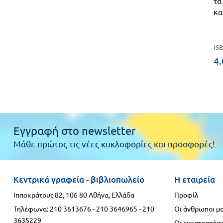
τα
κα
ISB
4.
Εγγραφή στο newsletter
Μάθε πρώτος τις νέες κυκλοφορίες και προσφορές!
Κεντρικά γραφεία - βιβλιοπωλείο
Η εταιρεία
Ιπποκράτους 82, 106 80 Αθήνα, Ελλάδα
Προφίλ
Τηλέφωνα:
210 3613676
-
210 3646965
-
210
Οι άνθρωποι μ
3635229
Οι εγκαταστάσε