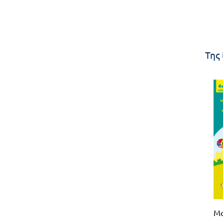
Της 
Μα