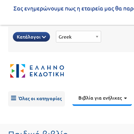
Σας ενημερώνουμε πως η εταιρεία μας θα παρα
Προδημοτική
Κατάλογοι
εκπαίδευση
Εκπαιδευτικές
X
Βιβλία
αφίσες
για
ενήλικες
Βιβλία
νηπιαγωγείου
Εκπαιδευτικά
Σειρά
βιβλία
Βιβλία για ενήλικες
Όλες οι κατηγορίες
Ελληνίζειν
Αποκλειστική
διάθεση
Δημοτικό
Trivia
Books