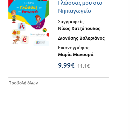
Γλώσσας μου στο
Βιβλιοθήκη
Νηπιαγωγείο
Γ΄
του
Συγγραφείς:
Τάξη
εκπαιδευτικού
Νίκος Χατζόπουλος
Πανελλήνιοι
Ε.ΠΑΛ.
Διονύσης Βαλεριάνος
Μαθητικοί
Εικονογράφος:
Για
Διαγωνισμοί
Μαρία Μανουρά
όλο
Παζλ και
9.99€
11.1€
το
Επιτραπέζια
Παιχνίδια
Προβολή όλων
λύκειο