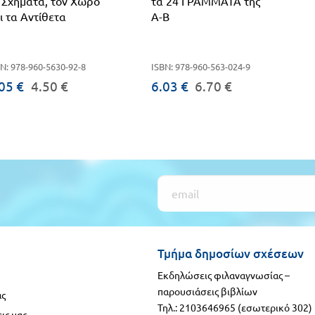
 Σχήματα, τον Χώρο
τα 24 ΓΡΑΜΜΑΤΑ της
ι τα Αντίθετα
Α-Β
N: 978-960-5630-92-8
ISBN: 978-960-563-024-9
05 €
4.50 €
6.03 €
6.70 €
Τμήμα δημοσίων σχέσεων
Εκδηλώσεις φιλαναγνωσίας –
παρουσιάσεις βιβλίων
ας
Τηλ.: 2103646965 (εσωτερικό 302)
ις μας