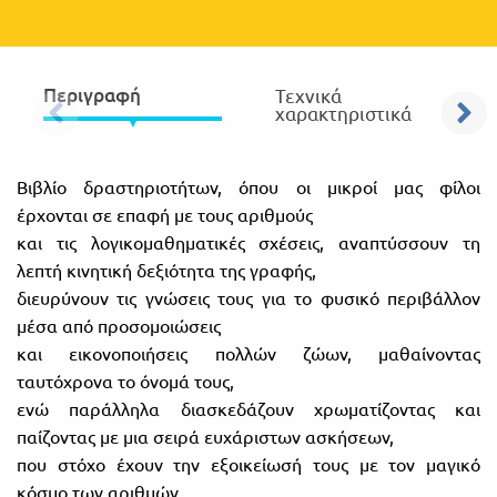
Πανελλήνιοι
Ε.ΠΑΛ.
Μαθητικοί
Για
Διαγωνισμοί
Περιγραφή
Τεχνικά
χαρακτηριστικά
όλο
Παζλ και
το
Επιτραπέζια
Βιβλίο δραστηριοτήτων, όπου οι μικροί μας φίλοι
Παιχνίδια
λύκειο
έρχονται σε επαφή με τους αριθμούς
και τις λογικομαθηματικές σχέσεις, αναπτύσσουν τη
λεπτή κινητική δεξιότητα της γραφής,
διευρύνουν τις γνώσεις τους για το φυσικό περιβάλλον
μέσα από προσομοιώσεις
και εικονοποιήσεις πολλών ζώων, μαθαίνοντας
ταυτόχρονα το όνομά τους,
ενώ παράλληλα διασκεδάζουν χρωματίζοντας και
παίζοντας με μια σειρά ευχάριστων ασκήσεων,
που στόχο έχουν την εξοικείωσή τους με τον μαγικό
κόσμο των αριθμών.