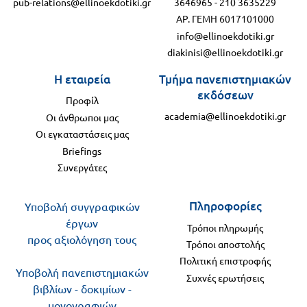
pub-relations@ellinoekdotiki.gr
3646965
-
210 3635229
ΑΡ. ΓΕΜΗ 6017101000
info@ellinoekdotiki.gr
diakinisi@ellinoekdotiki.gr
Η εταιρεία
Τμήμα πανεπιστημιακών
εκδόσεων
Προφίλ
academia@ellinoekdotiki.gr
Οι άνθρωποι μας
Οι εγκαταστάσεις μας
Briefings
Συνεργάτες
Πληροφορίες
Υποβολή συγγραφικών
έργων
Τρόποι πληρωμής
προς αξιολόγηση τους
Τρόποι αποστολής
Πολιτική επιστροφής
Υποβολή πανεπιστημιακών
Συχνές ερωτήσεις
βιβλίων - δοκιμίων -
μονογραφιών