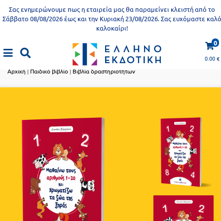
Προδημοτική
Σας ενημερώνουμε πως η εταιρεία μας θα παραμείνει κλειστή από το
εκπαίδευση
Σάββατο 08/08/2026 έως και την Κυριακή 23/08/2026. Σας ευχόμαστε καλ
καλοκαίρι!
Εκπαιδευτικές
X
Βιβλία
0
αφίσες
Παιδικό βιβλίο
για
0.00
€
ενήλικες
Βιβλία
Αρχική
|
Παιδικό βιβλίο
|
Βιβλία δραστηριοτήτων
νηπιαγωγείου
Εκπαιδευτικά
Σειρά
βιβλία
Ελληνίζειν
Αποκλειστική
διάθεση
Δημοτικό
Trivia
Books
Α΄
- Η
Τάξη
γνώση
είναι
Β΄