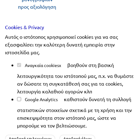
προς αξιολόγηση
Ακολουθήστε μας
Cookies & Privacy
Αυτός ο ιστότοπος χρησιμοποιεί cookies για να σας
εξασφαλίσει την καλύτερη δυνατή εμπειρία στην
ιστοσελίδα μας.
Copyright 2019-2026 ellinoekdotiki.gr - All rights
βοηθούν στη βασική
Αναγκαία cookies
reserved
|
Όροι χρήσης
|
Προστασία δεδομένων
|
λειτουργικότητα του ιστότοπού μας, π.χ. να θυμάστε
Ασφάλεια συναλλαγών
αν δώσατε τη συγκατάθεσή σας για τα cookies,
λειτουργία καλαθιού αγορών κλπ
καθιστούν δυνατή τη συλλογή
Google Analytics
στατιστικών στοιχείων σχετικά με τη χρήση και την
επισκεψιμότητα στον ιστότοπό μας, ώστε να
μπορούμε να τον βελτιώσουμε.
Αποδοχή επιλεγμένων
Αποδοχή όλων