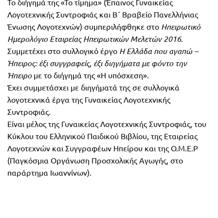
Το διήγημά της «Το τίμημα» (Έπαινος Γυναικείας
Τάξη
Λογοτεχνικής Συντροφιάς και Β΄ Βραβείο Πανελλήνιας
Θεματικά
Β΄
Ένωσης Λογοτεχνών) συμπεριλήφθηκε στο
Ηπειρωτικό
Ημερολόγια
Ημερολόγιο Εταιρείας Ηπειρωτικών Μελετών 2016
.
Τάξη
Συμμετέχει στο συλλογικό έργο
Η Ελλάδα που αγαπώ –
Βιβλία
Ήπειρος: έξι συγγραφείς, έξι διηγήματα με φόντο την
Γ΄
Εκπαιδευτικών
Ήπειρο
με το διήγημά της «Η υπόσχεση».
Δραστηριοτήτων
Τάξη
Έχει συμμετάσχει με διηγήματά της σε συλλογικά
Λύκειο
Εκπαίδευση
λογοτεχνικά έργα της Γυναικείας Λογοτεχνικής
STE(A)M
Συντροφιάς.
Α΄
Είναι μέλος της Γυναικείας Λογοτεχνικής Συντροφιάς, του
Εκπαίδευση
Κύκλου του Ελληνικού Παιδικού Βιβλίου, της Εταιρείας
Τάξη
ενηλίκων –
Λογοτεχνών και Συγγραφέων Ηπείρου και της O.M.E.P
Διά Βίου
Β΄
(Παγκόσμια Οργάνωση Προσχολικής Αγωγής, στο
Μάθηση
παράρτημα Ιωαννίνων).
Τάξη
Βιβλιοθήκη
Γ΄
του
Τάξη
εκπαιδευτικού