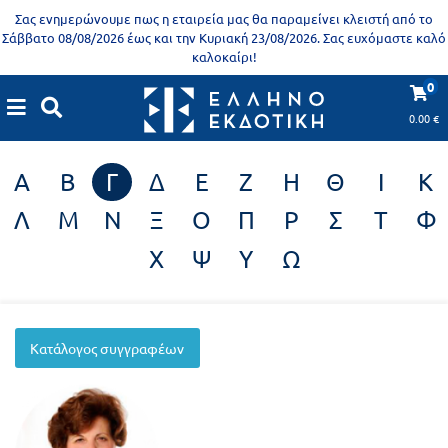
Προδημοτική
Σας ενημερώνουμε πως η εταιρεία μας θα παραμείνει κλειστή από το
εκπαίδευση
Σάββατο 08/08/2026 έως και την Κυριακή 23/08/2026. Σας ευχόμαστε καλό
καλοκαίρι!
Εκπαιδευτικές
X
Βιβλία
0
Συγγραφείς
αφίσες
για
0.00
€
ενήλικες
Βιβλία
Α
Β
Γ
Δ
Ε
Ζ
Η
Θ
Ι
Κ
νηπιαγωγείου
Εκπαιδευτικά
Λ
Μ
Ν
Ξ
Ο
Π
Ρ
Σ
Τ
Φ
Σειρά
βιβλία
Χ
Ψ
Υ
Ω
Ελληνίζειν
Αποκλειστική
διάθεση
Δημοτικό
Trivia
Κατάλογος συγγραφέων
Books
Α΄
- Η
Τάξη
γνώση
είναι
Β΄