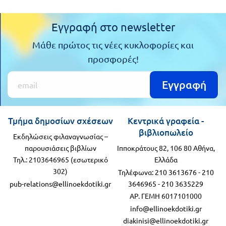
Εγγραφή στο newsletter
Μάθε πρώτος τις νέες κυκλοφορίες και
προσφορές!
Εγγραφή
Τμήμα δημοσίων σχέσεων
Κεντρικά γραφεία -
βιβλιοπωλείο
Εκδηλώσεις φιλαναγνωσίας –
παρουσιάσεις βιβλίων
Ιπποκράτους 82, 106 80 Αθήνα,
Τηλ.: 2103646965 (εσωτερικό
Ελλάδα
302)
Τηλέφωνα:
210 3613676
-
210
pub-relations@ellinoekdotiki.gr
3646965
-
210 3635229
ΑΡ. ΓΕΜΗ 6017101000
info@ellinoekdotiki.gr
diakinisi@ellinoekdotiki.gr