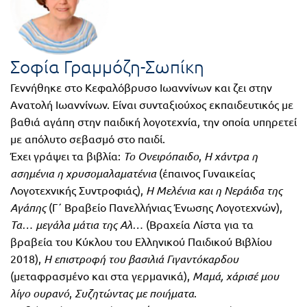
FUN!
Τάξη
Παιδικό
Γ΄
βιβλίο
Σοφία Γραμμόζη-Σωπίκη
Τάξη
Χάρτες
Γεννήθηκε στο Κεφαλόβρυσο Ιωαννίνων και ζει στην
Ανατολή Ιωαννίνων. Είναι συνταξιούχος εκπαιδευτικός με
Δ΄
βαθιά αγάπη στην παιδική λογοτεχνία, την οποία υπηρετεί
Πανεπιστημιακά
Τάξη
με απόλυτο σεβασμό στο παιδί.
Έχει γράψει τα βιβλία:
Το Ονειρόπαιδο
,
Η χάντρα η
Ε΄
Ορθόδοξα
ασημένια η χρυσομαλαματένια
(έπαινος Γυναικείας
Τάξη
χριστιανικά
Λογοτεχνικής Συντροφιάς),
Η Μελένια και η Νεράιδα της
Αγάπης
(Γ΄ Βραβείο Πανελλήνιας Ένωσης Λογοτεχνών),
ΣΤ΄
Τα… μεγάλα μάτια της Αλ…
(Βραχεία Λίστα για τα
Ξένες
Τάξη
βραβεία του Κύκλου του Ελληνικού Παιδικού Βιβλίου
γλώσσες
2018),
Η επιστροφή του βασιλιά Γιγαντόκαρδου
Γυμνάσιο
(μεταφρασμένο και στα γερμανικά),
Μαμά, χάρισέ μου
Α΄
λίγο ουρανό
,
Συζητώντας με ποιήματα
.
Α.Σ.Ε.Π.