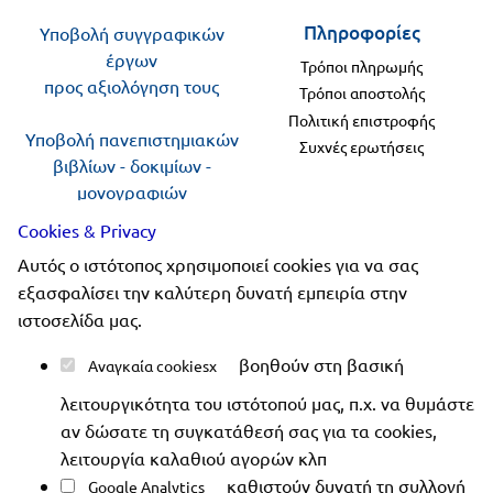
Πανελλήνιοι
Ε.ΠΑΛ.
Πληροφορίες
Υποβολή συγγραφικών
έργων
Μαθητικοί
Τρόποι πληρωμής
Για
προς αξιολόγηση τους
Διαγωνισμοί
Τρόποι αποστολής
όλο
Πολιτική επιστροφής
Παζλ και
Υποβολή πανεπιστημιακών
Συχνές ερωτήσεις
το
Επιτραπέζια
βιβλίων - δοκιμίων -
μονογραφιών
Παιχνίδια
λύκειο
προς αξιολόγηση
Cookies & Privacy
Αυτός ο ιστότοπος χρησιμοποιεί cookies για να σας
Ακολουθήστε μας
εξασφαλίσει την καλύτερη δυνατή εμπειρία στην
ιστοσελίδα μας.
βοηθούν στη βασική
Αναγκαία cookies
λειτουργικότητα του ιστότοπού μας, π.χ. να θυμάστε
Copyright 2019-2026 ellinoekdotiki.gr - All rights
αν δώσατε τη συγκατάθεσή σας για τα cookies,
reserved
|
Όροι χρήσης
|
Προστασία δεδομένων
|
λειτουργία καλαθιού αγορών κλπ
Ασφάλεια συναλλαγών
καθιστούν δυνατή τη συλλογή
Google Analytics