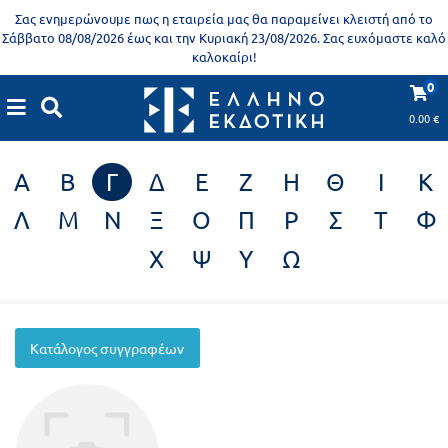
Προδημοτική
Σας ενημερώνουμε πως η εταιρεία μας θα παραμείνει κλειστή από το
εκπαίδευση
Σάββατο 08/08/2026 έως και την Κυριακή 23/08/2026. Σας ευχόμαστε καλό
καλοκαίρι!
Εκπαιδευτικές
X
Βιβλία
0
Συγγραφείς
αφίσες
για
0.00
€
ενήλικες
Βιβλία
Α
Β
Γ
Δ
Ε
Ζ
Η
Θ
Ι
Κ
νηπιαγωγείου
Εκπαιδευτικά
Λ
Μ
Ν
Ξ
Ο
Π
Ρ
Σ
Τ
Φ
Σειρά
βιβλία
Χ
Ψ
Υ
Ω
Ελληνίζειν
Αποκλειστική
διάθεση
Δημοτικό
Trivia
Κατάλογος συγγραφέων
Books
Α΄
- Η
Τάξη
γνώση
είναι
Β΄