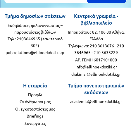
Τάξη
Θεματικά
Β΄
Τμήμα δημοσίων σχέσεων
Κεντρικά γραφεία -
Ημερολόγια
βιβλιοπωλείο
Εκδηλώσεις φιλαναγνωσίας –
Τάξη
Βιβλία
παρουσιάσεις βιβλίων
Ιπποκράτους 82, 106 80 Αθήνα,
Γ΄
Τηλ.: 2103646965 (εσωτερικό
Ελλάδα
Εκπαιδευτικών
302)
Τηλέφωνα:
210 3613676
-
210
Δραστηριοτήτων
Τάξη
pub-relations@ellinoekdotiki.gr
3646965
-
210 3635229
Λύκειο
Εκπαίδευση
ΑΡ. ΓΕΜΗ 6017101000
STE(A)M
info@ellinoekdotiki.gr
Α΄
diakinisi@ellinoekdotiki.gr
Εκπαίδευση
Τάξη
Η εταιρεία
Τμήμα πανεπιστημιακών
ενηλίκων –
εκδόσεων
Διά Βίου
Β΄
Προφίλ
academia@ellinoekdotiki.gr
Μάθηση
Οι άνθρωποι μας
Τάξη
Οι εγκαταστάσεις μας
Βιβλιοθήκη
Briefings
Γ΄
του
Συνεργάτες
Τάξη
εκπαιδευτικού