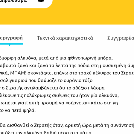
εριγραφή
Τεχνικά χαρακτηριστικά
Συγγραφέα
όμορφη αλκυόνα, μετά από μια φθινοπωρινή μπόρα,
αβουτά ξανά και ξανά τα λεπτά της πόδια στη μουσκεμένη άμ
ικά, ΜΠΑΜ! σκοντάφτει επάνω στο τραχύ κέλυφος του Στρατ
 σαλιγκαριού που θαύμαζε το ουράνιο τόξο.
 ο Στρατής αντιλαμβάνεται ότι το αδέξιο πλάσμα
διέκοψε τις πολύχρωμες σκέψεις του ήταν μία αλκυόνα,
ωτιέται γιατί αυτή προτιμά να «σέρνεται» κάτω στη γη
το να πετά ψηλά!
θα αισθανθεί ο Στρατής όταν, αρκετή ώρα μετά τη συνάντησή
οιτάξει την αλκυόνα βαθιά μέσα στα μάτια