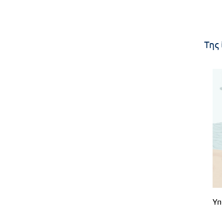
Της 
Υπ