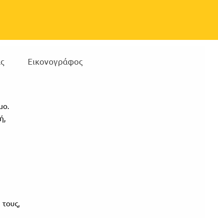
ς
Εικονογράφος
μο.
ή,
 τους,