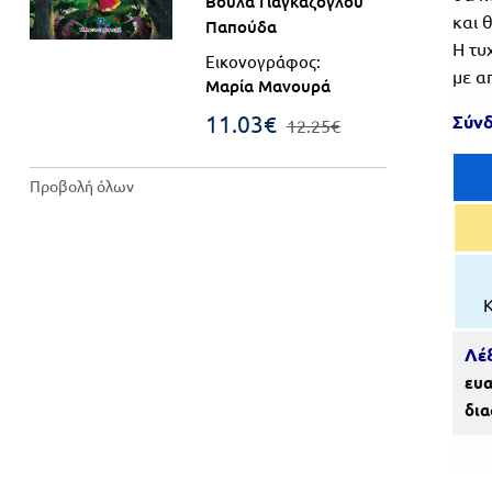
Βούλα Γιαγκάζογλου
και 
Παπούδα
Πανελλήνιοι
Ε.ΠΑΛ.
Η τυ
Μαθητικοί
Εικονογράφος:
Για
με α
Μαρία Μανουρά
Διαγωνισμοί
όλο
11.03€
Σύνδ
12.25€
Παζλ και
το
Επιτραπέζια
Προβολή όλων
Παιχνίδια
λύκειο
Λέξ
ευα
δια