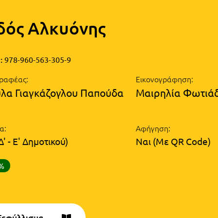
δός Αλκυόνης
:
978-960-563-305-9
ραφέας:
Εικονογράφηση:
λα Γιαγκάζογλου Παπούδα
Μαιρηλία Φωτιά
α:
Αφήγηση:
Δ' - Ε' Δημοτικού)
Ναι (Με QR Code)
0%
Ξεφύλλισμα