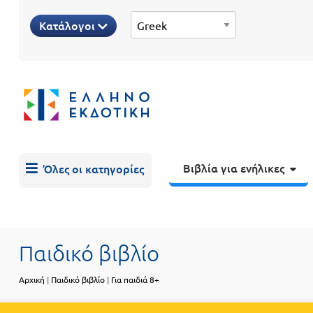
Προδημοτική
Κατάλογοι
εκπαίδευση
Εκπαιδευτικές
X
Βιβλία
αφίσες
για
ενήλικες
Βιβλία
νηπιαγωγείου
Εκπαιδευτικά
Σειρά
βιβλία
Βιβλία για ενήλικες
Όλες οι κατηγορίες
Ελληνίζειν
Αποκλειστική
διάθεση
Δημοτικό
Trivia
Books
Παιδικό βιβλίο
Α΄
- Η
Αρχική
|
Παιδικό βιβλίο
|
Για παιδιά 8+
Τάξη
γνώση
είναι
Β΄