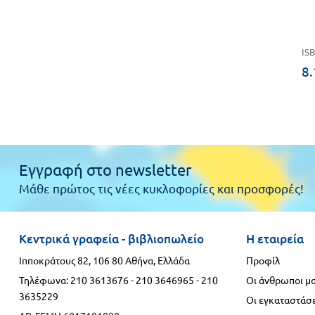
ISB
8.
Εγγραφή στο newsletter
Μάθε πρώτος τις νέες κυκλοφορίες και προσφορές!
Κεντρικά γραφεία - βιβλιοπωλείο
Η εταιρεία
Ιπποκράτους 82, 106 80 Αθήνα, Ελλάδα
Προφίλ
Τηλέφωνα:
210 3613676
-
210 3646965
-
210
Οι άνθρωποι μ
3635229
Οι εγκαταστάσε