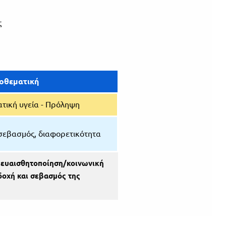
ς
οθεματική
τική υγεία - Πρόληψη
σεβασμός, διαφορετικότητα
 ευαισθητοποίηση/κοινωνική
δοχή και σεβασμός της