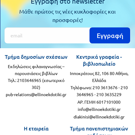
Εγγραφή στο newsletter
Μάθε πρώτος τις νέες κυκλοφορίες και
προσφορές!
Εγγραφή
Τμήμα δημοσίων σχέσεων
Κεντρικά γραφεία -
βιβλιοπωλείο
Εκδηλώσεις φιλαναγνωσίας –
παρουσιάσεις βιβλίων
Ιπποκράτους 82, 106 80 Αθήνα,
Τηλ.: 2103646965 (εσωτερικό
Ελλάδα
302)
Τηλέφωνα:
210 3613676
-
210
pub-relations@ellinoekdotiki.gr
3646965
-
210 3635229
ΑΡ. ΓΕΜΗ 6017101000
info@ellinoekdotiki.gr
diakinisi@ellinoekdotiki.gr
Η εταιρεία
Τμήμα πανεπιστημιακών