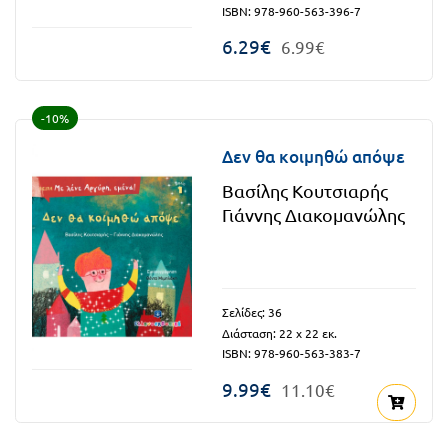
ISBN: 978-960-563-396-7
Πανελλήνιοι
Ε.ΠΑΛ.
6.29€
6.99€
Μαθητικοί
Για
Διαγωνισμοί
όλο
Παζλ και
-10%
το
Επιτραπέζια
Δεν θα κοιμηθώ απόψε
Παιχνίδια
λύκειο
Βασίλης Κουτσιαρής
Γιάννης Διακομανώλης
Σελίδες: 36
Διάσταση: 22 x 22 εκ.
ISBN: 978-960-563-383-7
9.99€
11.10€