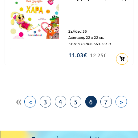
Σελίδες: 36
Διάσταση: 22 x 22 εκ.
ISBN: 978-960-563-381-3
11.03€
12.25€
«
<
3
4
5
6
7
>