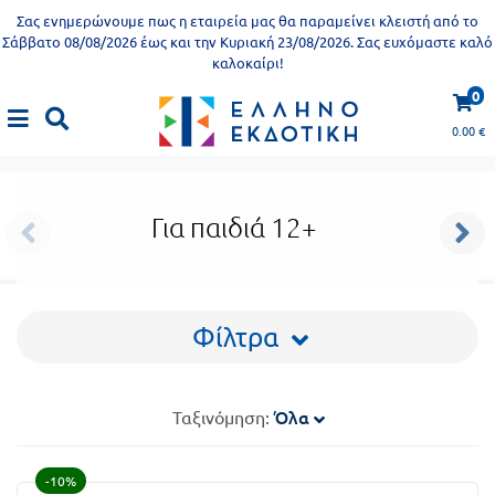
Προδημοτική
Σας ενημερώνουμε πως η εταιρεία μας θα παραμείνει κλειστή από το
εκπαίδευση
Σάββατο 08/08/2026 έως και την Κυριακή 23/08/2026. Σας ευχόμαστε καλό
καλοκαίρι!
Εκπαιδευτικές
X
Βιβλία
0
Παιδικό βιβλίο
αφίσες
για
0.00
€
Παιδικό βιβλίο
|
Για παιδιά 4+
ενήλικες
Βιβλία
νηπιαγωγείου
Εκπαιδευτικά
Για παιδιά 12+
Σειρά
βιβλία
Ελληνίζειν
Αποκλειστική
διάθεση
Φίλτρα
Δημοτικό
Trivia
Books
Α΄
Όλα
Ταξινόμηση:
- Η
Τάξη
γνώση
-10%
είναι
Β΄