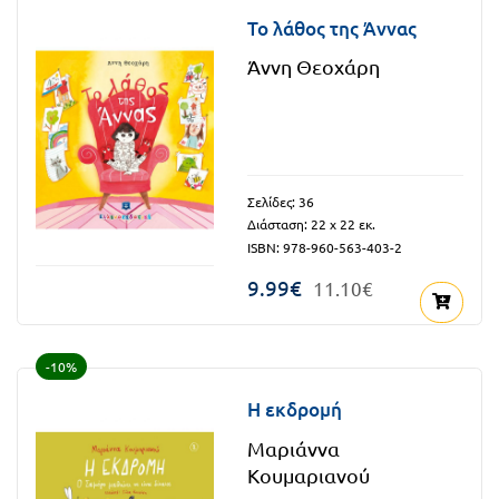
FUN!
Το λάθος της Άννας
Τάξη
Παιδικό
Άννη Θεοχάρη
Γ΄
βιβλίο
Τάξη
Χάρτες
Δ΄
Πανεπιστημιακά
Σελίδες: 36
Τάξη
Διάσταση: 22 x 22 εκ.
ISBN: 978-960-563-403-2
Ε΄
Ορθόδοξα
9.99€
11.10€
Τάξη
χριστιανικά
ΣΤ΄
-10%
Ξένες
Τάξη
γλώσσες
Η εκδρομή
Γυμνάσιο
Μαριάννα
Α΄
Κουμαριανού
Α.Σ.Ε.Π.