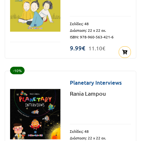
Τάξη
Θεματικά
Β΄
Ημερολόγια
Σελίδες: 48
Τάξη
Διάσταση: 22 x 22 εκ.
Βιβλία
ISBN: 978-960-563-421-6
Γ΄
Εκπαιδευτικών
9.99€
11.10€
Δραστηριοτήτων
Τάξη
Λύκειο
Εκπαίδευση
-10%
STE(A)M
Α΄
Planetary Interviews
Εκπαίδευση
Τάξη
ενηλίκων –
Rania Lampou
Διά Βίου
Β΄
Μάθηση
Τάξη
Βιβλιοθήκη
Γ΄
του
Σελίδες: 48
Τάξη
εκπαιδευτικού
Διάσταση: 22 x 22 εκ.