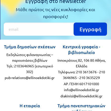
Εγγραφή στο newsletter
Μάθε πρώτος τις νέες κυκλοφορίες και
προσφορές!
Εγγραφή
Τμήμα δημοσίων σχέσεων
Κεντρικά γραφεία -
βιβλιοπωλείο
Εκδηλώσεις φιλαναγνωσίας –
παρουσιάσεις βιβλίων
Ιπποκράτους 82, 106 80 Αθήνα,
Τηλ.: 2103646965 (εσωτερικό
Ελλάδα
302)
Τηλέφωνα:
210 3613676
-
210
pub-relations@ellinoekdotiki.gr
3646965
-
210 3635229
ΑΡ. ΓΕΜΗ 6017101000
info@ellinoekdotiki.gr
diakinisi@ellinoekdotiki.gr
Η εταιρεία
Τμήμα πανεπιστημιακών