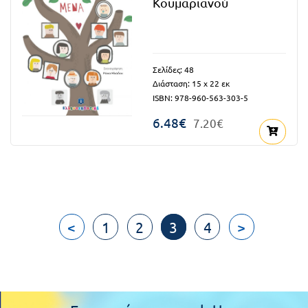
Κουμαριανού
Σελίδες: 48
Διάσταση: 15 x 22 εκ
ISBN: 978-960-563-303-5
6.48€
7.20€
<
1
2
3
4
>