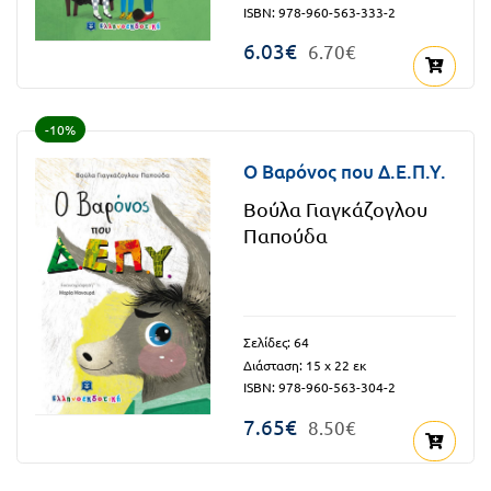
ISBN: 978-960-563-333-2
Πανελλήνιοι
Ε.ΠΑΛ.
6.03€
6.70€
Μαθητικοί
Για
Διαγωνισμοί
όλο
Παζλ και
-10%
το
Επιτραπέζια
Ο Βαρόνος που Δ.Ε.Π.Υ.
Παιχνίδια
λύκειο
Βούλα Γιαγκάζογλου
Παπούδα
Σελίδες: 64
Διάσταση: 15 x 22 εκ
ISBN: 978-960-563-304-2
7.65€
8.50€