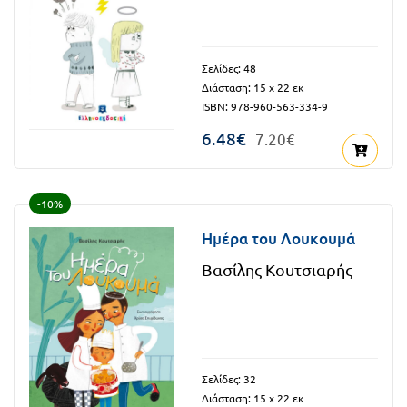
Τάξη
Θεματικά
Β΄
Ημερολόγια
Σελίδες: 48
Τάξη
Διάσταση: 15 x 22 εκ
Βιβλία
ISBN: 978-960-563-334-9
Γ΄
Εκπαιδευτικών
6.48€
7.20€
Δραστηριοτήτων
Τάξη
Λύκειο
Εκπαίδευση
-10%
STE(A)M
Α΄
Ημέρα του Λουκουμά
Εκπαίδευση
Τάξη
ενηλίκων –
Βασίλης Κουτσιαρής
Διά Βίου
Β΄
Μάθηση
Τάξη
Βιβλιοθήκη
Γ΄
του
Σελίδες: 32
Τάξη
εκπαιδευτικού
Διάσταση: 15 x 22 εκ