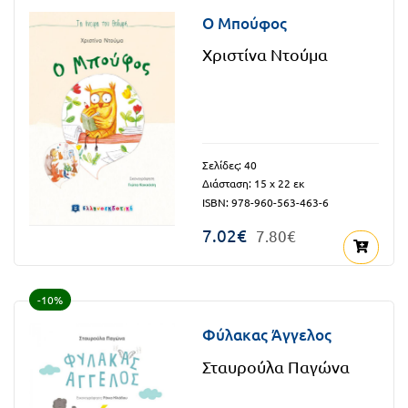
FUN!
Ο Μπούφος
Τάξη
Παιδικό
Χριστίνα Ντούμα
Γ΄
βιβλίο
Τάξη
Χάρτες
Δ΄
Πανεπιστημιακά
Σελίδες: 40
Τάξη
Διάσταση: 15 x 22 εκ
ISBN: 978-960-563-463-6
Ε΄
Ορθόδοξα
7.02€
7.80€
Τάξη
χριστιανικά
ΣΤ΄
-10%
Ξένες
Τάξη
γλώσσες
Φύλακας Άγγελος
Γυμνάσιο
Σταυρούλα Παγώνα
Α΄
Α.Σ.Ε.Π.