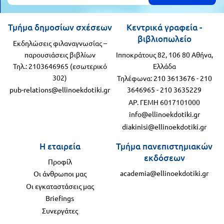
Τάξη
Θεματικά
Β΄
Τμήμα δημοσίων σχέσεων
Κεντρικά γραφεία -
Ημερολόγια
βιβλιοπωλείο
Εκδηλώσεις φιλαναγνωσίας –
Τάξη
Βιβλία
παρουσιάσεις βιβλίων
Ιπποκράτους 82, 106 80 Αθήνα,
Γ΄
Τηλ.: 2103646965 (εσωτερικό
Ελλάδα
Εκπαιδευτικών
302)
Τηλέφωνα:
210 3613676
-
210
Δραστηριοτήτων
Τάξη
pub-relations@ellinoekdotiki.gr
3646965
-
210 3635229
Λύκειο
Εκπαίδευση
ΑΡ. ΓΕΜΗ 6017101000
STE(A)M
info@ellinoekdotiki.gr
Α΄
diakinisi@ellinoekdotiki.gr
Εκπαίδευση
Τάξη
Η εταιρεία
Τμήμα πανεπιστημιακών
ενηλίκων –
εκδόσεων
Διά Βίου
Β΄
Προφίλ
academia@ellinoekdotiki.gr
Μάθηση
Οι άνθρωποι μας
Τάξη
Οι εγκαταστάσεις μας
Βιβλιοθήκη
Briefings
Γ΄
του
Συνεργάτες
Τάξη
εκπαιδευτικού