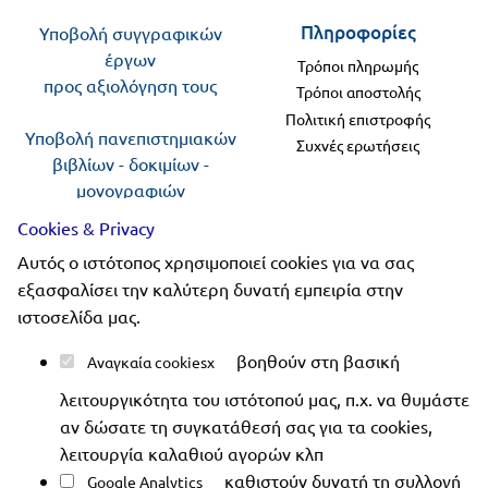
Πανελλήνιοι
Ε.ΠΑΛ.
Πληροφορίες
Υποβολή συγγραφικών
έργων
Μαθητικοί
Τρόποι πληρωμής
Για
προς αξιολόγηση τους
Διαγωνισμοί
Τρόποι αποστολής
όλο
Πολιτική επιστροφής
Παζλ και
Υποβολή πανεπιστημιακών
Συχνές ερωτήσεις
το
Επιτραπέζια
βιβλίων - δοκιμίων -
μονογραφιών
Παιχνίδια
λύκειο
προς αξιολόγηση
Cookies & Privacy
Αυτός ο ιστότοπος χρησιμοποιεί cookies για να σας
Ακολουθήστε μας
εξασφαλίσει την καλύτερη δυνατή εμπειρία στην
ιστοσελίδα μας.
βοηθούν στη βασική
Αναγκαία cookies
λειτουργικότητα του ιστότοπού μας, π.χ. να θυμάστε
Copyright 2019-2026 ellinoekdotiki.gr - All rights
αν δώσατε τη συγκατάθεσή σας για τα cookies,
reserved
|
Όροι χρήσης
|
Προστασία δεδομένων
|
λειτουργία καλαθιού αγορών κλπ
Ασφάλεια συναλλαγών
καθιστούν δυνατή τη συλλογή
Google Analytics