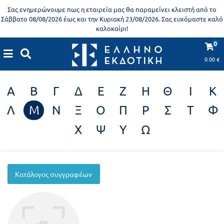
Προδημοτική
Σας ενημερώνουμε πως η εταιρεία μας θα παραμείνει κλειστή από το
εκπαίδευση
Σάββατο 08/08/2026 έως και την Κυριακή 23/08/2026. Σας ευχόμαστε καλό
καλοκαίρι!
Εκπαιδευτικές
X
Βιβλία
0
Συγγραφείς
αφίσες
για
0.00
€
ενήλικες
Βιβλία
Α
Β
Γ
Δ
Ε
Ζ
Η
Θ
Ι
Κ
νηπιαγωγείου
Εκπαιδευτικά
Λ
Μ
Ν
Ξ
Ο
Π
Ρ
Σ
Τ
Φ
Σειρά
βιβλία
Χ
Ψ
Υ
Ω
Ελληνίζειν
Αποκλειστική
διάθεση
Δημοτικό
Trivia
Κατάλογος συγγραφέων
Books
Α΄
- Η
Τάξη
γνώση
είναι
Β΄