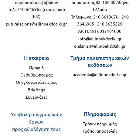
παρουσιάσεις βιβλίων
Ιπποκράτους 82, 106 80 Αθήνα,
Τηλ.: 2103646965 (εσωτερικό
Ελλάδα
302)
Τηλέφωνα:
210 3613676
-
210
pub-relations@ellinoekdotiki.gr
3646965
-
210 3635229
ΑΡ. ΓΕΜΗ 6017101000
info@ellinoekdotiki.gr
diakinisi@ellinoekdotiki.gr
Η εταιρεία
Τμήμα πανεπιστημιακών
εκδόσεων
Προφίλ
academia@ellinoekdotiki.gr
Οι άνθρωποι μας
Οι εγκαταστάσεις μας
Briefings
Συνεργάτες
Πληροφορίες
Υποβολή συγγραφικών
έργων
Τρόποι πληρωμής
προς αξιολόγηση τους
Τρόποι αποστολής