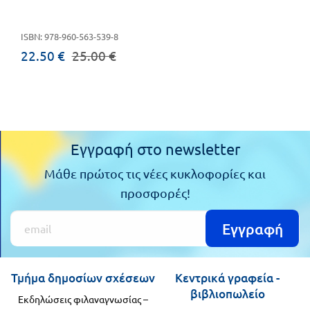
Πανελλήνιοι
Ε.ΠΑΛ.
ISBN: 978-960-563-539-8
Μαθητικοί
Για
22.50 €
25.00 €
Διαγωνισμοί
όλο
Παζλ και
το
Επιτραπέζια
Παιχνίδια
λύκειο
Εγγραφή στο newsletter
Μάθε πρώτος τις νέες κυκλοφορίες και
προσφορές!
Εγγραφή
Τμήμα δημοσίων σχέσεων
Κεντρικά γραφεία -
βιβλιοπωλείο
Εκδηλώσεις φιλαναγνωσίας –