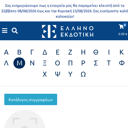
Προδημοτική
Σας ενημερώνουμε πως η εταιρεία μας θα παραμείνει κλειστή από το
εκπαίδευση
Σάββατο 08/08/2026 έως και την Κυριακή 23/08/2026. Σας ευχόμαστε καλ
καλοκαίρι!
Εκπαιδευτικές
X
Βιβλία
0
Συγγραφείς
αφίσες
για
0.00
€
ενήλικες
Βιβλία
Α
Β
Γ
Δ
Ε
Ζ
Η
Θ
Ι
Κ
νηπιαγωγείου
Εκπαιδευτικά
Λ
Μ
Ν
Ξ
Ο
Π
Ρ
Σ
Τ
Φ
Σειρά
βιβλία
Χ
Ψ
Υ
Ω
Ελληνίζειν
Αποκλειστική
διάθεση
Δημοτικό
Trivia
Κατάλογος συγγραφέων
Books
Α΄
- Η
Τάξη
γνώση
είναι
Β΄