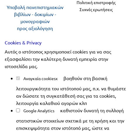
Πολιτική επιστροφής
Υποβολή πανεπιστημιακών
Συχνές ερωτήσεις
βιβλίων - δοκιμίων -
μονογραφιών
προς αξιολόγηση
Cookies & Privacy
Ακολουθήστε μας
Αυτός ο ιστότοπος χρησιμοποιεί cookies για να σας
εξασφαλίσει την καλύτερη δυνατή εμπειρία στην
ιστοσελίδα μας.
βοηθούν στη βασική
Αναγκαία cookies
Copyright 2019-2026 ellinoekdotiki.gr - All rights
λειτουργικότητα του ιστότοπού μας, π.χ. να θυμάστε
reserved
|
Όροι χρήσης
|
Προστασία δεδομένων
|
αν δώσατε τη συγκατάθεσή σας για τα cookies,
Ασφάλεια συναλλαγών
λειτουργία καλαθιού αγορών κλπ
καθιστούν δυνατή τη συλλογή
Google Analytics
στατιστικών στοιχείων σχετικά με τη χρήση και την
επισκεψιμότητα στον ιστότοπό μας, ώστε να