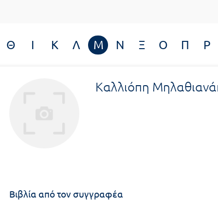
Θ
Ι
Κ
Λ
Μ
Ν
Ξ
Ο
Π
Ρ
Καλλιόπη Μηλαθιανά
Βιβλία από τον συγγραφέα