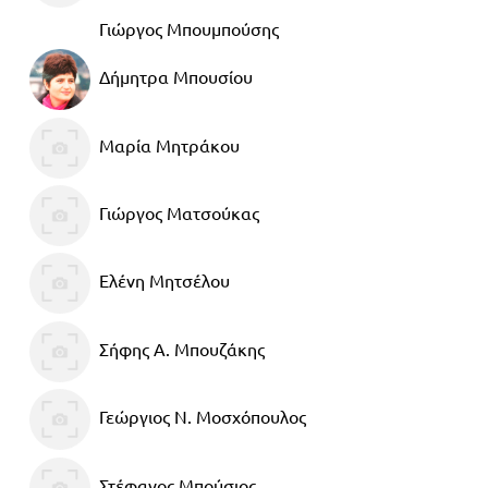
Βιβλιοθήκη
Γιώργος Μπουμπούσης
Γ΄
του
Δήμητρα Μπουσίου
Τάξη
εκπαιδευτικού
Πανελλήνιοι
Ε.ΠΑΛ.
Μαρία Μητράκου
Μαθητικοί
Για
Διαγωνισμοί
όλο
Γιώργος Ματσούκας
Παζλ και
το
Επιτραπέζια
Ελένη Μητσέλου
Παιχνίδια
λύκειο
Σήφης Α. Μπουζάκης
Γεώργιος Ν. Μοσχόπουλος
Στέφανος Μπούσιος