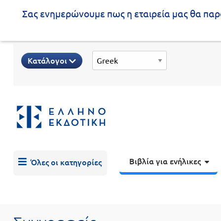
Σας ενημερώνουμε πως η εταιρεία μας θα παρα
Προδημοτική
Κατάλογοι
εκπαίδευση
Εκπαιδευτικές
X
Βιβλία
αφίσες
για
ενήλικες
Βιβλία
νηπιαγωγείου
Εκπαιδευτικά
Σειρά
βιβλία
Βιβλία για ενήλικες
Όλες οι κατηγορίες
Ελληνίζειν
Αποκλειστική
διάθεση
Δημοτικό
Trivia
Books